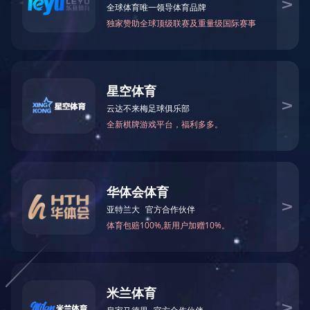

当前您所在的位置：
米兰体育-米兰（中国）官网
>
携手共
2025

在科技
这一进
了
东方森