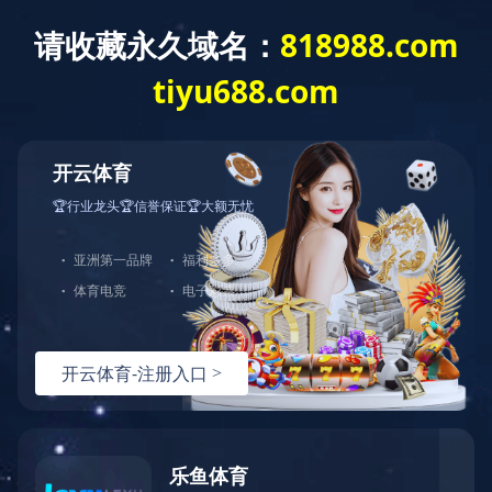
米兰体育
米兰体育