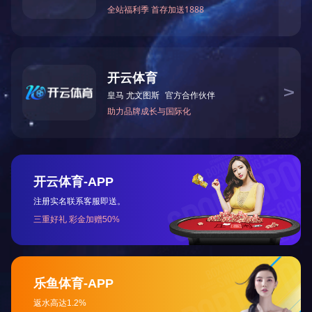
SD-WAN技
凭借多年潜心于
企业自身发展的
Hybrid混
关于我们
产品及服务
解决方案
公司简介
系统集成
按业务查询
米兰体育
孵化器
按行业查询
软件产品
按规模查询
硬件产品
按产品查询
租赁和MA服务
工控安全产品