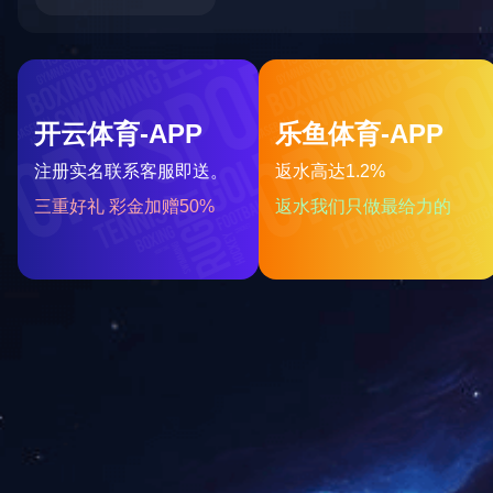
技术及服务