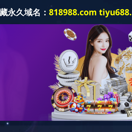
-米兰（中国）官网
关于我们
产品及服务