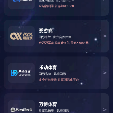
技术及服务