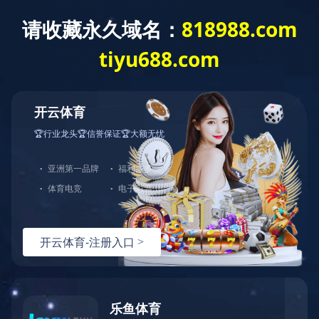
米兰体育
米兰体育