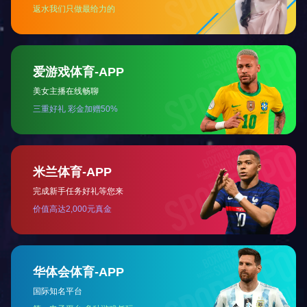
软件集中管理与分发，系统补丁一键更新。IT运维
资。
东方森太：做您数字化转型的坚实底座
此次项目的成功交付，是东方森太集团在
高端服务器
我们深知，对于工程设计行业而言，每一张图纸都承