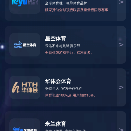

当前您所在的位置：
米兰体育-米兰（中国）官网
>
框
华为交换机
－
园区交换机
－
数据中心交换机
DELL交换机
－
M系列刀片式服务器
－
托管式园区交换机
－
智能托管式交换机
－
数据中心以太网交换机